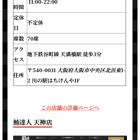
11:00-22:00
時間
定休
不定休
日
席数
70席
アク
地下鉄谷町線 天満橋駅 徒歩3分
セス
〒540-0031
大阪府大阪市中央区北浜東
1-
住所
2 川の駅はちけんや1F
この店舗の詳細ページへ
鮪達人 天神店